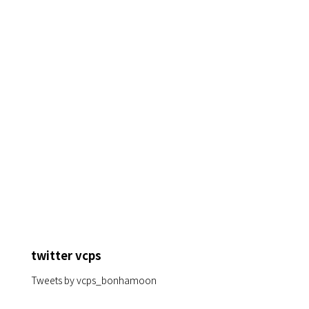
twitter vcps
Tweets by vcps_bonhamoon